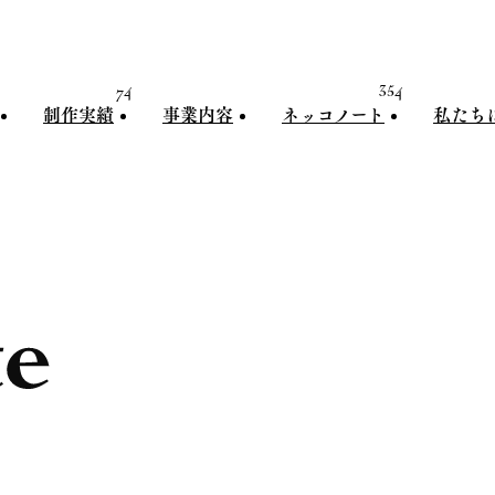
74
354
制作実績
事業内容
ネッコノート
私たち
制作実績
事業内容
ネッコノート
私たちに