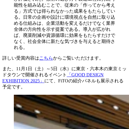
能性を組み込むことで、従来の「作ってから考え
る」方式では得られなかった成果をもたらしてい
る。日常の企画や設計に環境視点を自然に取り込
める仕組みは、企業活動を変えるだけでなく業界
全体の方向性を示す提案である。導入が広がれ
ば、廃菜削減や資源循環に効果をもたらすだけで
なく、社会全体に新たな気づきを与えると期待さ
れる。
詳しい受賞内容は
こちら
からご覧いただけます。
また、11月1日（土）～5日（水）に東京・六本木の東京ミッ
ドタウンで開催されるイベント
「GOOD DESIGN
EXHIBITION 2025」
にて、FiTOの紹介パネルも展示される
予定です。