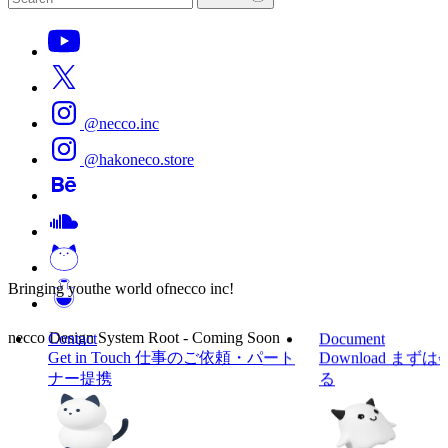
@necco.inc
@hakoneco.store
Bringing you
the world of
necco inc!
necco Design System Root - Coming Soon
Contact
Document
Get in Touch
仕事のご依頼・パート
Download
まずは
ナー提携
る