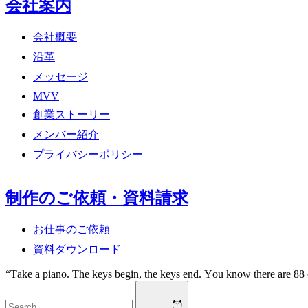
会社案内
会社概要
沿革
メッセージ
MVV
創業ストーリー
メンバー紹介
プライバシーポリシー
制作のご依頼・資料請求
お仕事のご依頼
資料ダウンロード
a
n
o
.
T
h
e
k
e
y
s
b
e
g
i
n
,
t
h
e
k
e
y
s
e
n
d
.
Y
o
u
k
n
o
w
t
h
e
r
e
a
r
e
8
8
o
f
t
h
e
m
,
n
o