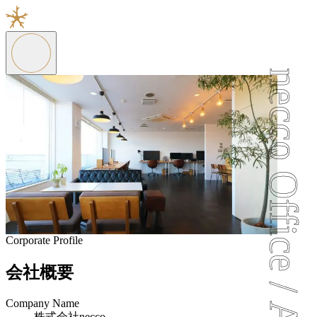
necco Office / Akita, Tokyo
Corporate Profile
会社概要
Company Name
株式会社necco