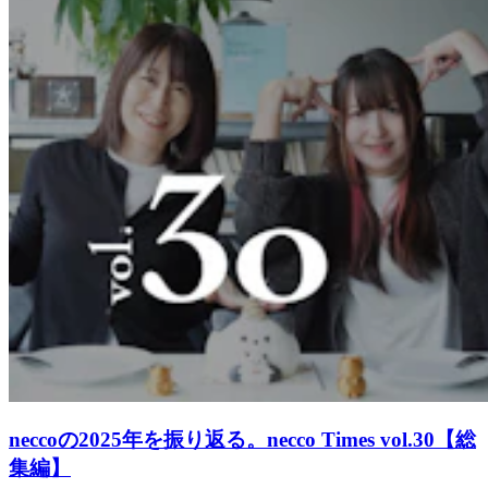
neccoの2025年を振り返る。necco Times vol.30【総
集編】