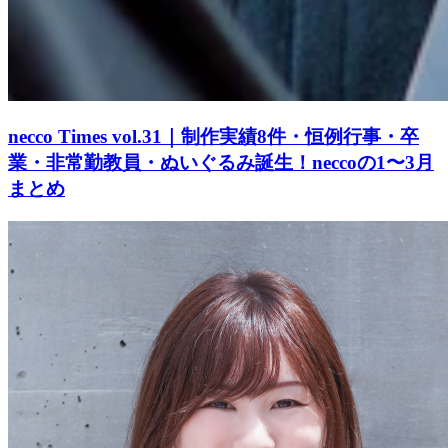
necco Times vol.31｜制作実績8件・恒例行事・卒
業・非常勤教員・ぬいぐるみ誕生！neccoの1〜3月
まとめ