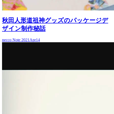
秋田人形道祖神グッズのパッケージデ
ザイン制作秘話
necco Note
2021
Apr
14