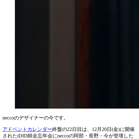
neccoのデザイナーの今です。
アドベントカレンダー
終盤の22日目は、12月20日(金)に開催
されたiDID師走忘年会にneccoの阿部・長野・今が登壇した