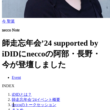
今 聖菜
necco Note
師走忘年会’24 supported by
iDIDにneccoの阿部・長野・
今が登壇しました
Event
INDEX
iDIDとは？
師走忘年会’24イベント概要
neccoのトークセッション
まとめ