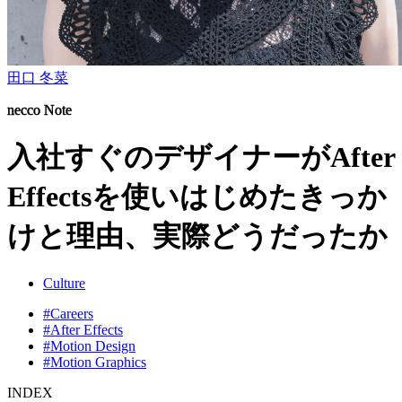
田口 冬菜
necco Note
入社すぐのデザイナーがAfter
Effectsを使いはじめたきっか
けと理由、実際どうだったか
Culture
#Careers
#After Effects
#Motion Design
#Motion Graphics
INDEX