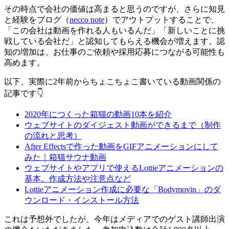
その時点で会社の価値は高まると思うのですが、さらに知見
と経験をブログ（
necco note
）でアウトプットすることで、
「この会社は動画を作れる人もいるんだ」「新しいことに挑
戦している会社だ」と認知してもらえる機会が増えます。認
知の増加は、お仕事のご依頼や採用応募につながる可能性も
高めます。
以下、実際に2年前からちょこちょこ書いている動画関係の
記事です👇
2020年につくった箱猫の動画10本を紹介
ウェブサイトのダイジェスト動画ができるまで（制作
の流れと思考）
After Effectsで作った動画をGIFアニメーションにして
みた｜箱猫サウナ動画
ウェブサイトやアプリで使えるLottieアニメーションの
基本。作成方法や注意点など
Lottieアニメーション作成に必要な「Bodymovin」のダ
ウンロード・インストール方法
これは予想外でしたが、今年はメディアでのゲスト講師出演