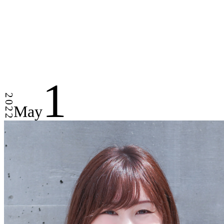
1
2022
May