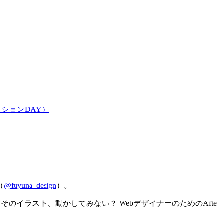
ションDAY）
（
@fuyuna_design
）。
のイラスト、動かしてみない？ WebデザイナーのためのAfter 