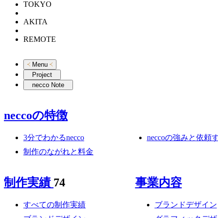
TOKYO
AKITA
REMOTE
Menu
Project
necco Note
neccoの特徴
3分でわかるnecco
neccoの強みと依
制作のながれと料金
制作実績
74
事業内容
すべての制作実績
ブランドデザイン