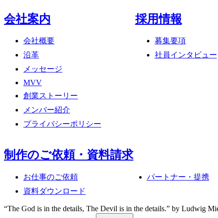
会社案内
採用情報
会社概要
募集要項
沿革
社員インタビュー
メッセージ
MVV
創業ストーリー
メンバー紹介
プライバシーポリシー
制作のご依頼・資料請求
お仕事のご依頼
パートナー・提携
資料ダウンロード
d
i
s
i
n
t
h
e
d
e
t
a
i
l
s
,
T
h
e
D
e
v
i
l
i
s
i
n
t
h
e
d
e
t
a
i
l
s
.
”
b
y
L
u
d
w
i
g
M
i
e
s
v
a
n
d
e
r