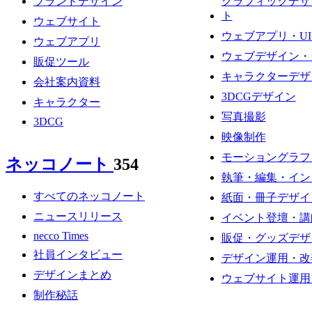
ブランドデザイン
グラフィックデザ
ト
ウェブサイト
ウェブアプリ・U
ウェブアプリ
ウェブデザイン・
販促ツール
キャラクターデザ
会社案内資料
3DCGデザイン
キャラクター
写真撮影
3DCG
映像制作
モーショングラフ
ネッコノート
354
執筆・編集・イン
すべてのネッコノート
紙面・冊子デザイ
ニュースリリース
イベント登壇・講
necco Times
販促・グッズデザ
社員インタビュー
デザイン運用・改
デザインまとめ
ウェブサイト運用
制作秘話