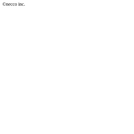
©
necco inc.