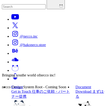
@necco.inc
@hakoneco.store
Bringing you
the world of
necco inc!
necco Design System Root - Coming Soon
Contact
Document
Get in Touch
仕事のご依頼・パート
Download
まずは
ナー提携
る