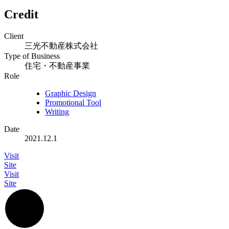
Credit
Client
三光不動産株式会社
Type of Business
住宅・不動産事業
Role
Graphic Design
Promotional Tool
Writing
Date
2021.12.1
Visit
Site
Visit
Site