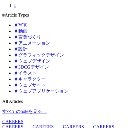
1
#Article Types
＃写真
＃動画
＃言葉づくり
＃アニメーション
＃設計
＃グラフィックデザイン
＃ウェブデザイン
＃3DCGデザイン
＃イラスト
＃キャラクター
＃ウェブサイト
＃ウェブアプリケーション
All Articles
すべてのnoteを見る
→
CAREERS
CAREERS
CAREERS
CAREERS
CAREERS