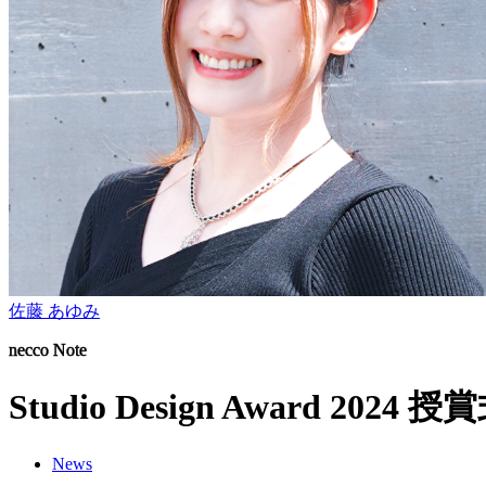
佐藤 あゆみ
necco Note
Studio Design Awar
News