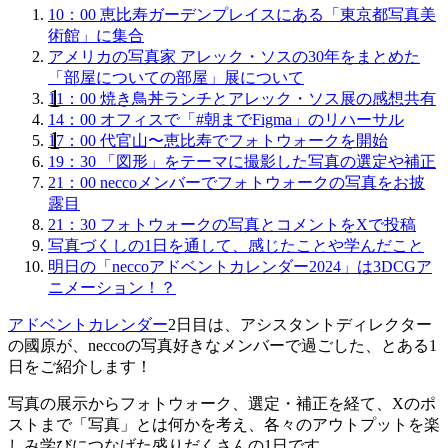
10：00 恵比寿ガーデンプレイスにある「東京都写真美
術館」に集合
アメリカの写真家 アレック・ソスの30年をまとめた
「部屋についての部屋」展について
11：00 焼き鳥丼ランチとアレック・ソス展の感想共有
14：00 オフィスで「#朝までFigma」のリハーサル
17：00 代官山〜恵比寿でフォトウォークを開始
19：30 「図形」をテーマに撮影した写真の選定や補正
21：00 neccoメンバーでフォトウォークの写真をお披
露目
21：30 フォトウォークの写真とコメントをXで投稿
写真づくしの1日を通して、感じたことや学んだこと
明日の「neccoアドベントカレンダー2024」は3DCGア
ニメーション！？
アドベントカレンダー
2日目は、アシスタントディレクター
の國原が、neccoの写真好きなメンバーで過ごした、とある1
日をご紹介します！
写真の展示からフォトウォーク、選定・補正を経て、Xのポ
ストまで「写真」とは何かを考え、各々のアウトプットを楽
しみ学びにつなげた盛りだくさんの1日です。