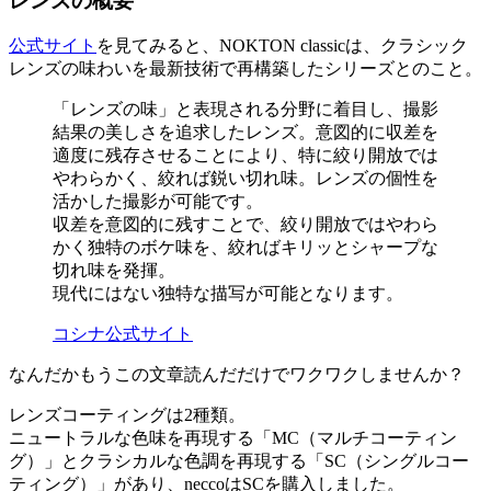
レンズの概要
公式サイト
を見てみると、NOKTON classicは、クラシック
レンズの味わいを最新技術で再構築したシリーズとのこと。
「レンズの味」と表現される分野に着目し、撮影
結果の美しさを追求したレンズ。意図的に収差を
適度に残存させることにより、特に絞り開放では
やわらかく、絞れば鋭い切れ味。レンズの個性を
活かした撮影が可能です。
収差を意図的に残すことで、絞り開放ではやわら
かく独特のボケ味を、絞ればキリッとシャープな
切れ味を発揮。
現代にはない独特な描写が可能となります。
コシナ公式サイト
なんだかもうこの文章読んだだけでワクワクしませんか？
レンズコーティングは2種類。
ニュートラルな色味を再現する「MC（マルチコーティン
グ）」とクラシカルな色調を再現する「SC（シングルコー
ティング）」があり、neccoはSCを購入しました。