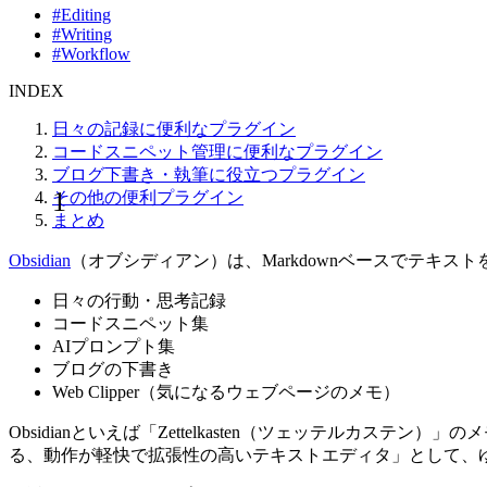
#Editing
#Writing
#Workflow
INDEX
日々の記録に便利なプラグイン
コードスニペット管理に便利なプラグイン
ブログ下書き・執筆に役立つプラグイン
その他の便利プラグイン
まとめ
Obsidian
（オブシディアン）は、Markdownベースでテキスト
日々の行動・思考記録
コードスニペット集
AIプロンプト集
ブログの下書き
Web Clipper（気になるウェブページのメモ）
Obsidianといえば「Zettelkasten（ツェッテルカステン）
る、動作が軽快で拡張性の高いテキストエディタ」として、