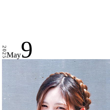
9
2025
May