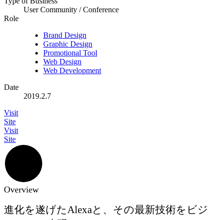
Type of Business
User Community / Conference
Role
Brand Design
Graphic Design
Promotional Tool
Web Design
Web Development
Date
2019.2.7
Visit
Site
Visit
Site
Overview
進化を遂げたAlexaと、その最新技術をビジ