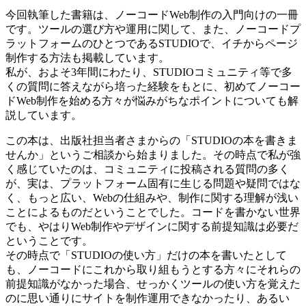
今回執筆した書籍は、ノーコードWeb制作の入門向けの一冊
です。ツールの選び方や運用に関して、また、ノーコードプ
ラットフォームのひとつであるSTUDIOで、イチからページ
制作する方法も掲載しています。
私が、およそ3年間にわたり、STUDIOコミュニティ等で多
くの質問に答えながら培った経験をもとに、初めてノーコー
ドWeb制作を始める方々が悩みがちなポイントについても解
説しています。
この本は、出版社担当者さまからの「STUDIOの本を書きま
せんか」というご相談から始まりました。その時点で私が強
く感じていたのは、コミュニティに投稿される質問の多く
が、実は、プラットフォーム固有に生じる問題や疑問ではな
く、もっと広い、Webの仕組みや、制作に関する理解が浅い
ことによるものだということでした。コードを書かない世界
でも、やはりWeb制作やデザインに関する前提知識は必要だ
ということです。
その時点で「STUDIOの使い方」だけの本を書いたとして
も、ノーコードにこれから取り組もうとする方々にそれらの
前提知識がなかった場合、せっかくツールの使い方を覚えた
のに思い通りにサイトを制作運用できなかったり、あるい