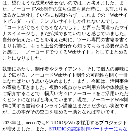
は、望むような成果が出せないのでは…と考えました。ま
た、ノーコードWeb制作の立ち位置を見た時に、以前よりも
はるかに進化しているにも関わらず、これまでの「Webサイ
トビルダーって、テンプレサイトしか作れないんでしょ」
「コードがぐちゃぐちゃなんでしょ」と言った間違ったマイ
ナスイメージも、まだ払拭できていないと感じていました。
自分が伝えたいことを考えた時に、ツール専門の書籍を書く
よりも前に、もっと土台の部分から知ってもらう必要がある
と感じ、「ノーコードでつくるWebサイト」としてまとめる
ことになりました。
執筆にあたり、制作者やクライアント、そして個人の趣味に
まで広がる、ノーコードWebサイト制作の可能性を開く一冊
になればという思いを込めました。また、今回は、活用事例
の寄稿も頂きました。複数の視点からの利用方法や体験談を
ご紹介することで、幅広い方々にノーコードをご活用いただ
くヒントになればと考えています。現在、ノーコードWeb制
作に関する書籍やオンライン講座はまだまだ少ない状況です
が、この本がその空白を埋める一助となれば幸いです。
2023年は、neccoでもSTUDIOやWixを採用するプロジェクト
が増えました。また、
STUDIOの認定制作パートナーにもな