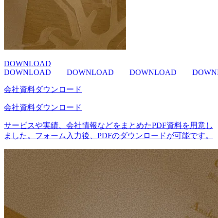
DOWNLOAD
DOWNLOAD
DOWNLOAD
DOWNLOAD
DOWN
会社資料ダウンロード
会社資料ダウンロード
サービスや実績、会社情報などをまとめたPDF資料を用意し
ました。フォーム入力後、PDFのダウンロードが可能です。